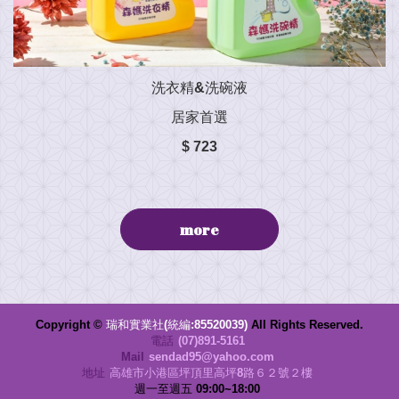
洗衣精&洗碗液
居家首選
$ 723
more
Copyright ©
瑞和實業社(統編:85520039)
All Rights Reserved.
電話
(07)891-5161
Mail
sendad95@yahoo.com
地址
高雄市小港區坪頂里高坪8路６２號２樓
週一至週五 09:00~18:00